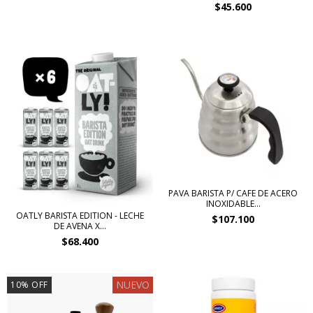
$45.600
PAVA BARISTA P/ CAFE DE ACERO
INOXIDABLE...
OATLY BARISTA EDITION - LECHE
$107.100
DE AVENA X...
$68.400
NUEVO
10
%
OFF