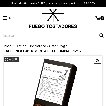
Envío Gratis a todo AMBA para compras superiores a $70.000
0
MENÚ
Inicio
/
Café de Especialidad
/
Café 125g
/
CAFÉ LÍNEA EXPERIMENTAL - COLOMBIA - 125G
25
%
OFF