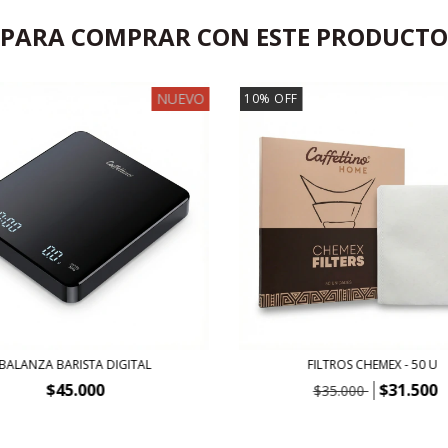
PARA COMPRAR CON ESTE PRODUCTO
NUEVO
10
%
OFF
BALANZA BARISTA DIGITAL
FILTROS CHEMEX - 50 U
$45.000
$31.500
$35.000