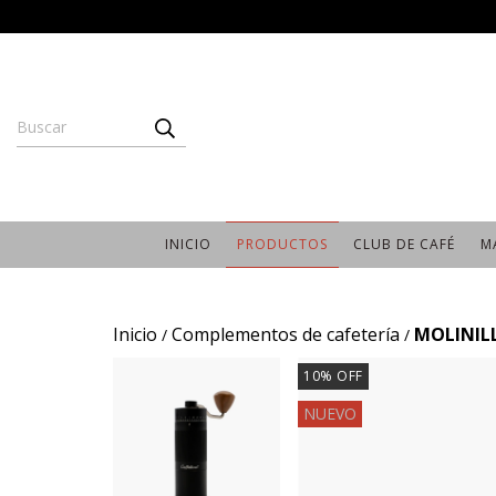
INICIO
PRODUCTOS
CLUB DE CAFÉ
M
Inicio
Complementos de cafetería
MOLINIL
/
/
10
%
OFF
NUEVO