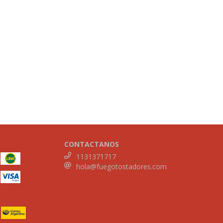
CONTACTANOS
1131371717
hola@fuegotostadores.com