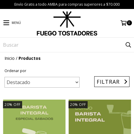
Envío Gratis a todo AMBA para compras superiores a $70.000
0
MENÚ
Inicio
/
Productos
Ordenar por
FILTRAR
20% OFF
20% OFF