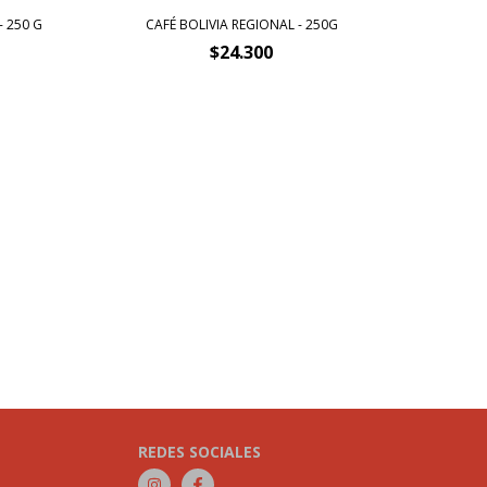
 250 G
CAFÉ BOLIVIA REGIONAL - 250G
CA
$24.300
REDES SOCIALES