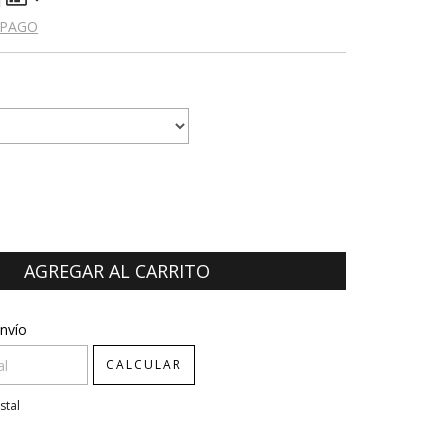
 PAGO
CP:
CAMBIAR CP
nvío
CALCULAR
stal