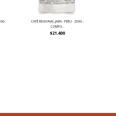
50G -
CAFÉ REGIONAL JAEN - PERU - 250G -
CA
COMPO...
$21.400