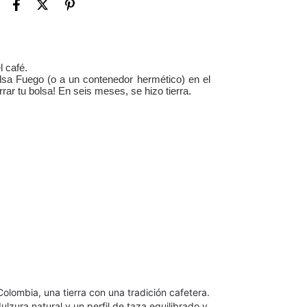
 café.
lsa Fuego (o a un contenedor hermético) en el
ar tu bolsa! En seis meses, se hizo tierra.
olombia, una tierra con una tradición cafetera. 
lzura natural y un perfil de taza equilibrado y 