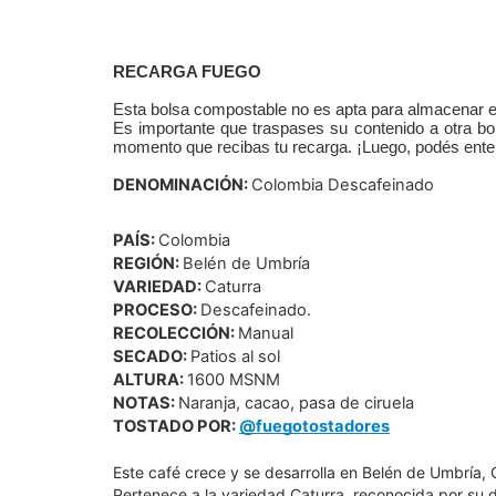
RECARGA FUEGO
Esta bolsa compostable no es apta para almacenar el
Es importante que traspases su contenido a otra bo
momento que recibas tu recarga. ¡Luego, podés enterr
DENOMINACIÓN: 
Colombia Descafeinado
PAÍS: 
Colombia
REGIÓN: 
Belén de Umbría
VARIEDAD: 
Caturra
PROCESO: 
Descafeinado.
RECOLECCIÓN: 
Manual
SECADO: 
Patios al sol
ALTURA: 
1600 MSNM
NOTAS: 
Naranja, cacao, pasa de ciruela 
TOSTADO POR:
@fuegotostadores
Este café crece y se desarrolla en Belén de Umbría, C
Pertenece a la variedad Caturra, reconocida por su du