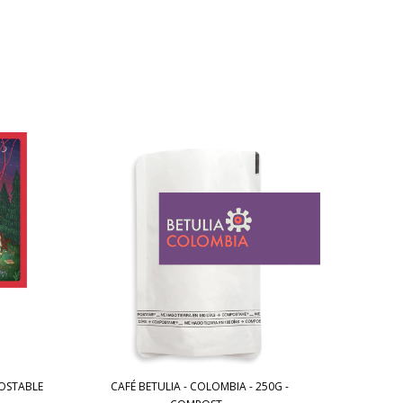
POSTABLE
CAFÉ BETULIA - COLOMBIA - 250G -
CAFÉ 