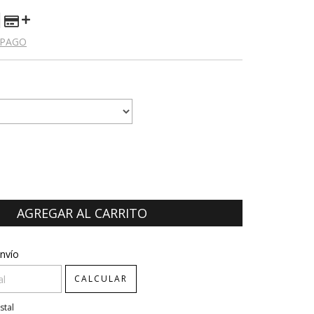
 PAGO
CP:
CAMBIAR CP
nvío
CALCULAR
stal