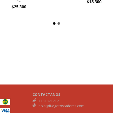
-...
$18.300
$25.300
CONTACTANOS
1131371717
hola@fuegotostadores.com