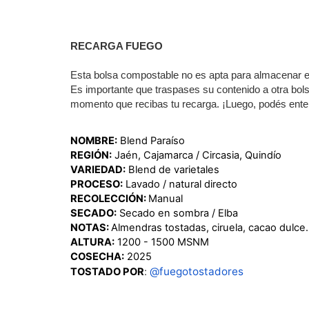
RECARGA FUEGO
Esta bolsa compostable no es apta para almacenar el
Es importante que traspases su contenido a otra bol
momento que recibas tu recarga. ¡Luego, podés enterr
NOMBRE:
 Blend Paraíso
REGIÓN:
 Jaén, Cajamarca / Circasia, Quindío
VARIEDAD:
 Blend de varietales
PROCESO:
 Lavado / natural directo
RECOLECCIÓN: 
Manual
SECADO:
 Secado en sombra / Elba
NOTAS: 
Almendras tostadas, ciruela, cacao dulce.
ALTURA:
 1200 - 1500 MSNM
COSECHA:
 2025
 @fuegotostadores
TOSTADO POR
: